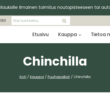
€ tilauksille ilmainen toimitus noutopisteeseen tai au
Etsi:
tti!
HAKU
Etusivu
Kauppa
Tietoa 
Chinchilla
Koti
/
Kauppa
/
Puuhapaikat
/
Chinchilla