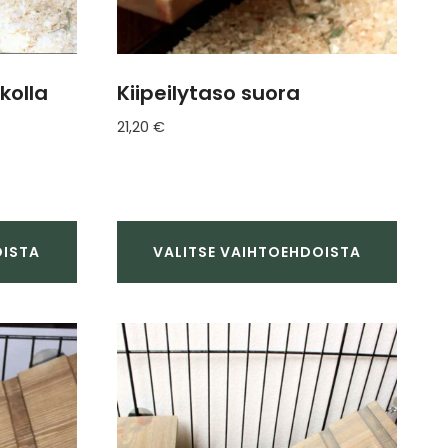
kolla
Kiipeilytaso suora
21,20
€
OISTA
VALITSE VAIHTOEHDOISTA
Tällä
tuotteella
on
useampi
muunnelma.
Voit