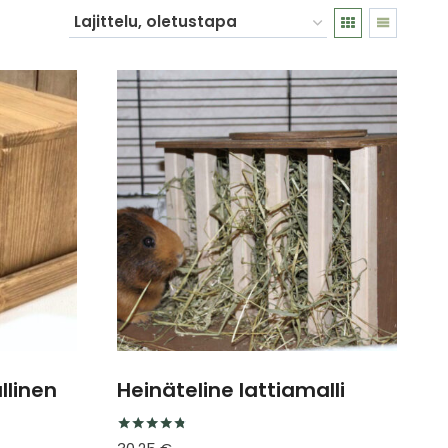
llinen
Heinäteline lattiamalli
Arvostelu