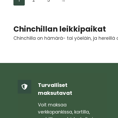
on
on
useampi
useampi
muunnelma.
muunnel
Voit
Voit
Chinchillan leikkipaikat
tehdä
tehdä
valinnat
valinnat
Chinchilla on hämärä- tai yöeläin, ja hereillä o
tuotteen
tuotteen
sivulla.
sivulla.
Turvalliset
maksutavat
Voit maksaa
verkkopankissa, kortilla,