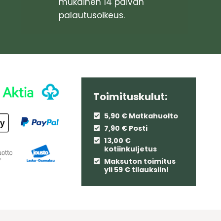
mukainen 14 päivän
palautusoikeus.
Toimituskulut:
5,90 € Matkahuolto
7,90 € Posti
13,00 €
kotiinkuljetus
Maksuton toimitus
yli 59 € tilauksiin!