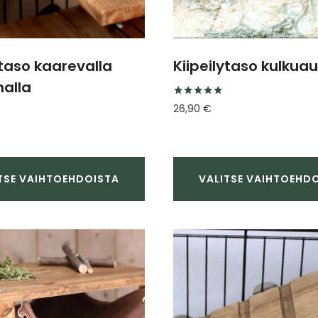
ytaso kaarevalla
Kiipeilytaso kulkuau
alla
Arvostelu
26,90
€
tuotteesta:
5.00
/ 5
TSE VAIHTOEHDOISTA
VALITSE VAIHTOEHD
Tällä
a
tuotteella
on
useampi
ma.
muunnelma.
Voit