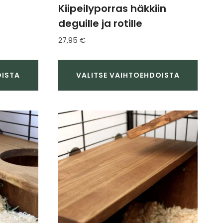
Kiipeilyporras häkkiin
deguille ja rotille
27,95
€
OISTA
VALITSE VAIHTOEHDOISTA
Tällä
tuotteella
on
useampi
muunnelma.
Voit
tehdä
valinnat
tuotteen
sivulla.