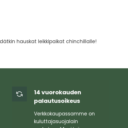
on
useampi
muunnelma.
Voit
tehdä
valinnat
dätkin hauskat leikkipaikat chinchillalle!
tuotteen
sivulla.
14 vuorokauden
palautusoikeus
Verkkokaupassamme on
kuluttajasuojalain