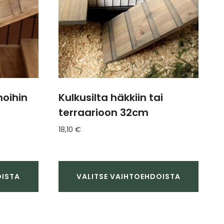
tehdä
valinnat
tuotteen
sivulla.
noihin
Kulkusilta häkkiin tai
terraarioon 32cm
18,10
€
OISTA
VALITSE VAIHTOEHDOISTA
Tällä
tuotteella