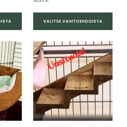
30,25
€
a:
tuotteesta:
4.67
/ 5
OISTA
VALITSE VAIHTOEHDOISTA
Tällä
tuotteella
on
useampi
muunnelma.
Voit
tehdä
valinnat
tuotteen
sivulla.