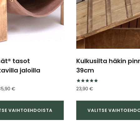
tehdä
valinnat
tuotteen
sivulla.
ät® tasot
Kulkusilta häkin pin
tavilla jaloilla
39cm
Arvostelu
Hintaluokka:
35,90
€
23,90
€
tuotteesta:
13,50 €
5.00
/ 5
-
35,90 €
TSE VAIHTOEHDOISTA
VALITSE VAIHTOEHD
Tällä
a
tuotteella