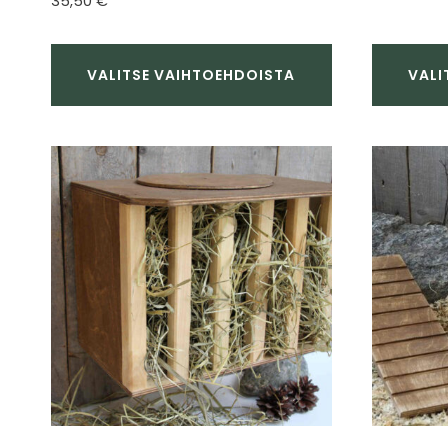
35,50
€
tuotteesta:
5.00
/ 5
VALITSE VAIHTOEHDOISTA
VALI
Tällä
Tällä
tuotteella
tuotteell
on
on
useampi
useampi
muunnelma.
muunnel
Voit
Voit
tehdä
tehdä
valinnat
valinnat
tuotteen
tuotteen
sivulla.
sivulla.