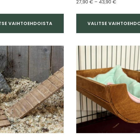
Hintaluokk
27,90
€
–
43,90
€
-
27,90 €
17,90 €
-
43,90 €
TSE VAIHTOEHDOISTA
VALITSE VAIHTOEHD
Tällä
a
tuotteella
on
useampi
ma.
muunnelma.
Voit
tehdä
valinnat
tuotteen
sivulla.