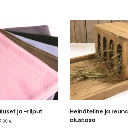
luset ja -riiput
Heinäteline ja reuna
alustaso
Hintaluokka:
17,90
€
15,90 €