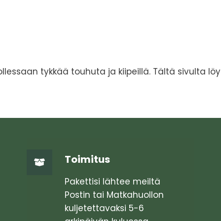
on
useampi
ma.
muunnelma.
Voit
tehdä
valinnat
llessaan tykkää touhuta ja kiipeillä. Tältä sivulta löy
tuotteen
sivulla.
Toimitus
Pakettisi lähtee meiltä
Postin tai Matkahuollon
kuljetettavaksi 5-6