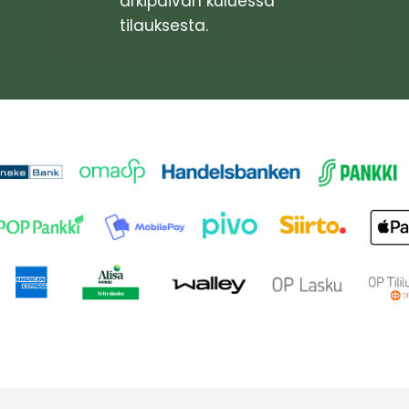
arkipäivän kuluessa
tilauksesta.