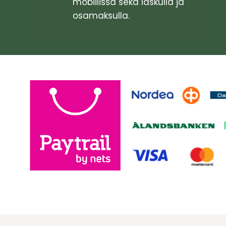
mobiilissa sekä laskulla ja
osamaksulla.