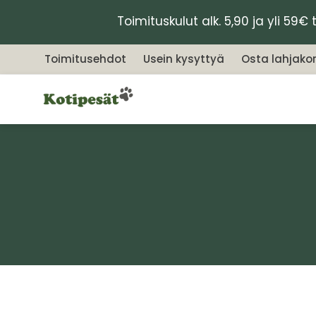
Siirry
Toimituskulut alk. 5,90 ja yli 59
sisältöön
Toimitusehdot
Usein kysyttyä
Osta lahjakor