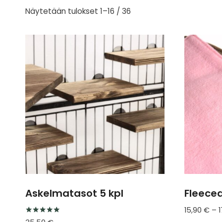
Näytetään tulokset 1–16 / 36
Askelmatasot 5 kpl
Fleecea
15,90
€
–
Arvostelu