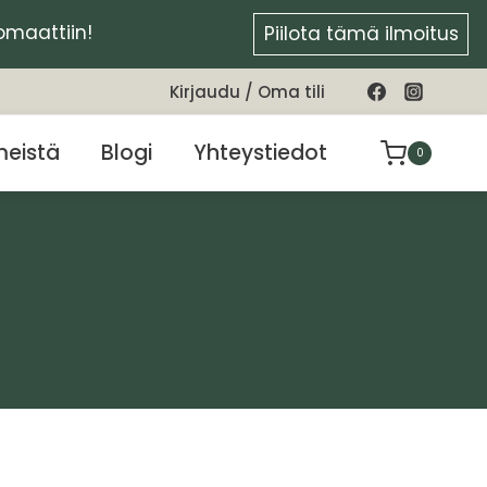
tomaattiin!
Piilota tämä ilmoitus
Kirjaudu / Oma tili
meistä
Blogi
Yhteystiedot
0