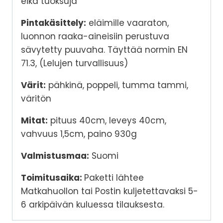
eikä tuoksuja
Pintakäsittely:
eläimille vaaraton,
luonnon raaka-aineisiin perustuva
sävytetty puuvaha. Täyttää normin EN
71.3, (Lelujen turvallisuus)
Värit:
pähkinä, poppeli, tumma tammi,
väritön
Mitat:
pituus 40cm, leveys 40cm,
vahvuus 1,5cm, paino 930g
Valmistusmaa:
Suomi
Toimitusaika:
Paketti lähtee
Matkahuollon tai Postin kuljetettavaksi 5-
6 arkipäivän kuluessa tilauksesta.