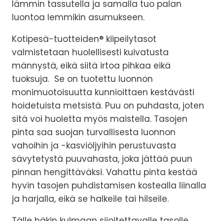
lämmin tassutella ja samalla tuo palan
luontoa lemmikin asumukseen.
Kotipesä-tuotteiden® kiipeilytasot
valmistetaan huolellisesti kuivatusta
männystä, eikä siitä irtoa pihkaa eikä
tuoksuja. Se on tuotettu luonnon
monimuotoisuutta kunnioittaen kestävästi
hoidetuista metsistä. Puu on puhdasta, joten
sitä voi huoletta myös maistella. Tasojen
pinta saa suojan turvallisesta luonnon
vahoihin ja -kasviöljyihin perustuvasta
sävytetystä puuvahasta, joka jättää puun
pinnan hengittäväksi. Vahattu pinta kestää
hyvin tasojen puhdistamisen kostealla liinalla
ja harjalla, eikä se halkeile tai hilseile.
Tälle häkin kulmaan sijoitettavalle tasolle