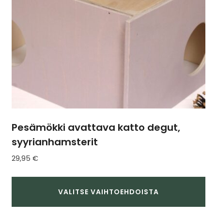
tuotteen
sivulla.
Pesämökki avattava katto degut,
syyrianhamsterit
29,95
€
VALITSE VAIHTOEHDOISTA
Tällä