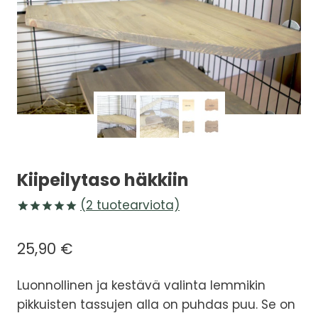
Kiipeilytaso häkkiin
(
2
tuotearviota)
Arvio
2
5.00
5:stä
25,90
€
perustuen
asiakkaan
arvotukseen.
Luonnollinen ja kestävä valinta lemmikin
pikkuisten tassujen alla on puhdas puu. Se on