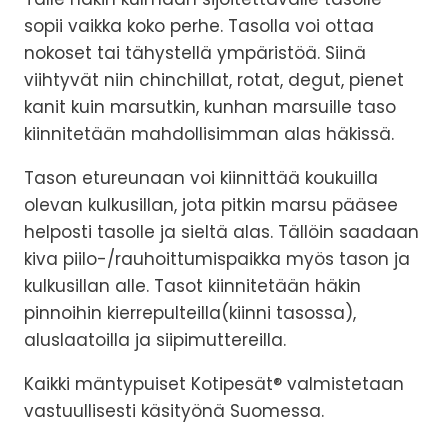
sopii vaikka koko perhe. Tasolla voi ottaa
nokoset tai tähystellä ympäristöä. Siinä
viihtyvät niin chinchillat, rotat, degut, pienet
kanit kuin marsutkin, kunhan marsuille taso
kiinnitetään mahdollisimman alas häkissä.
Tason etureunaan voi kiinnittää koukuilla
olevan kulkusillan, jota pitkin marsu pääsee
helposti tasolle ja sieltä alas. Tällöin saadaan
kiva piilo-/rauhoittumispaikka myös tason ja
kulkusillan alle. Tasot kiinnitetään häkin
pinnoihin kierrepulteilla(kiinni tasossa),
aluslaatoilla ja siipimuttereilla.
Kaikki mäntypuiset Kotipesät® valmistetaan
vastuullisesti käsityönä Suomessa.