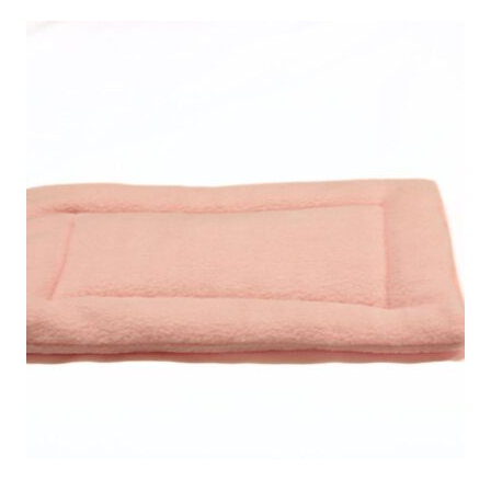
tuotteella
on
useampi
muunnelma.
Voit
tehdä
valinnat
tuotteen
sivulla.