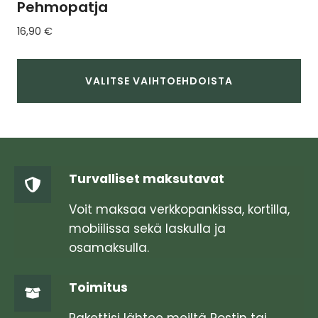
Pehmopatja
16,90
€
VALITSE VAIHTOEHDOISTA
Tällä
tuotteella
on
useampi
Turvalliset maksutavat
muunnelma.
Voit
Voit maksaa verkkopankissa, kortilla,
tehdä
mobiilissa sekä laskulla ja
valinnat
osamaksulla.
tuotteen
sivulla.
Toimitus
Pakettisi lähtee meiltä Postin tai