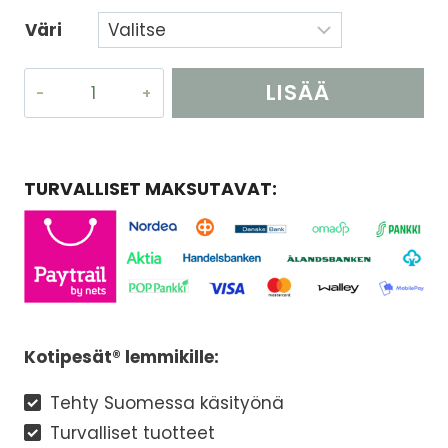
Väri
Kiipeilytaso
LISÄÄ
häkkiin
määrä
OSTOSKORIIN
TURVALLISET MAKSUTAVAT:
Kotipesät® lemmikille:
Tehty Suomessa käsityönä
Turvalliset tuotteet