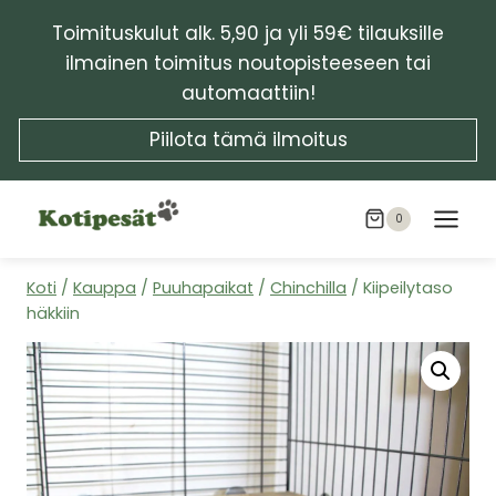
Siirry
Toimituskulut alk. 5,90 ja yli 59€ tilauksille
sisältöön
ilmainen toimitus noutopisteeseen tai
automaattiin!
Piilota tämä ilmoitus
0
Koti
/
Kauppa
/
Puuhapaikat
/
Chinchilla
/
Kiipeilytaso
häkkiin