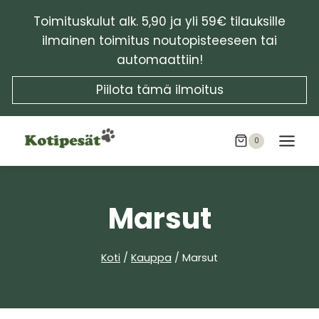
Siirry
Toimituskulut alk. 5,90 ja yli 59€ tilauksille
sisältöön
ilmainen toimitus noutopisteeseen tai
automaattiin!
Piilota tämä ilmoitus
0
Marsut
Koti
/
Kauppa
/
Marsut