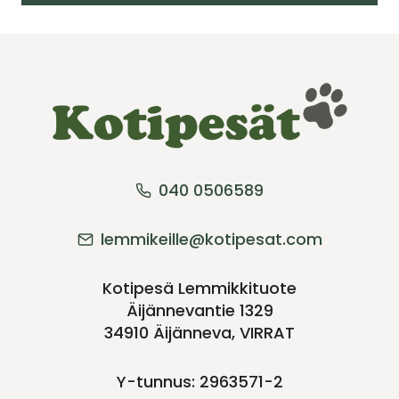
040 0506589
lemmikeille@kotipesat.com
Kotipesä Lemmikkituote
Äijännevantie 1329
34910 Äijänneva, VIRRAT
Y-tunnus: 2963571-2