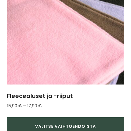
tehdä
valinnat
tuotteen
sivulla.
Fleecealuset ja -riiput
Hintaluokka:
15,90
€
–
17,90
€
15,90 €
-
17,90 €
VALITSE VAIHTOEHDOISTA