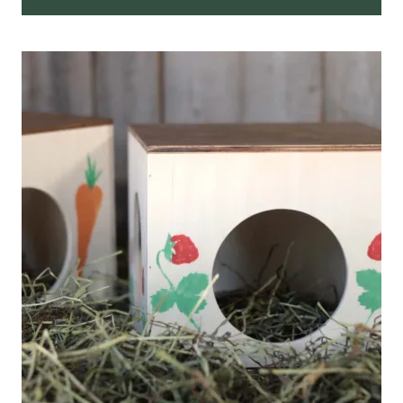
Tällä
tuotteella
on
useampi
muunnelma.
Voit
tehdä
valinnat
tuotteen
sivulla.