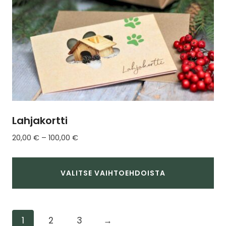
sivulla.
Lahjakortti
Hintaluokka:
20,00
€
–
100,00
€
20,00 €
-
100,00 €
VALITSE VAIHTOEHDOISTA
Tällä
tuotteella
1
2
3
→
on