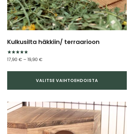
Kulkusilta häkkiin/ terraarioon
Arvostelu
Hintaluokka:
17,90
€
–
19,90
€
tuotteesta:
17,90 €
5.00
/ 5
-
19,90 €
VALITSE VAIHTOEHDOISTA
Tällä
tuotteella
on
useampi
muunnelma.
Voit