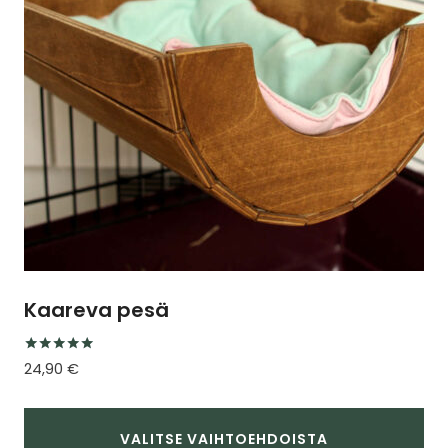
tehdä
valinnat
tuotteen
sivulla.
Kaareva pesä
Arvostelu
24,90
€
tuotteesta:
5.00
/ 5
VALITSE VAIHTOEHDOISTA