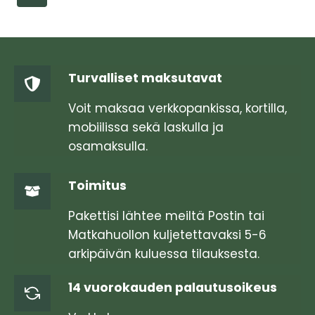
useampi
muunnelma.
Voit
tehdä
Turvalliset maksutavat
valinnat
tuotteen
Voit maksaa verkkopankissa, kortilla,
sivulla.
mobiilissa sekä laskulla ja
osamaksulla.
Toimitus
Pakettisi lähtee meiltä Postin tai
Matkahuollon kuljetettavaksi 5-6
arkipäivän kuluessa tilauksesta.
14 vuorokauden palautusoikeus