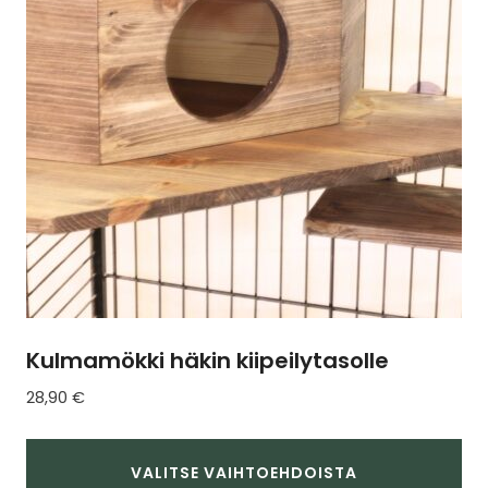
tehdä
valinnat
tuotteen
sivulla.
Kulmamökki häkin kiipeilytasolle
28,90
€
VALITSE VAIHTOEHDOISTA