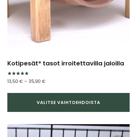
Kotipesät® tasot irroitettavilla jaloilla
Arvostelu
Hintaluokka:
13,50
€
–
35,90
€
tuotteesta:
13,50 €
4.88
/ 5
-
35,90 €
VALITSE VAIHTOEHDOISTA
Tällä
tuotteella
on