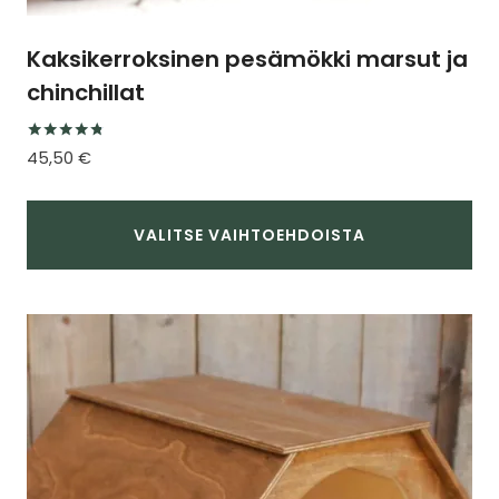
Kaksikerroksinen pesämökki marsut ja
chinchillat
Arvostelu
45,50
€
tuotteesta:
4.67
/ 5
VALITSE VAIHTOEHDOISTA
Tällä
tuotteella
on
useampi
muunnelma.
Voit
tehdä
valinnat