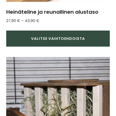
Heinäteline ja reunallinen alustaso
Hintaluokka:
27,90
€
–
43,90
€
27,90 €
-
43,90 €
VALITSE VAIHTOEHDOISTA
Tällä
tuotteella
on
useampi
muunnelma.
Voit
tehdä
valinnat
tuotteen
sivulla.