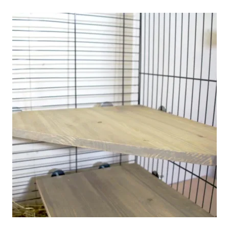
tuotteella
on
useampi
muunnelma.
Voit
tehdä
valinnat
tuotteen
sivulla.