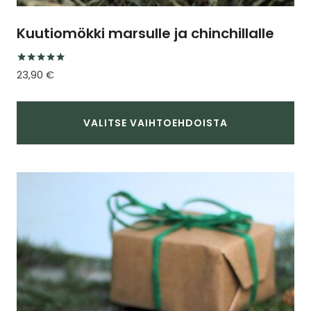
Kuutiomökki marsulle ja chinchillalle
Arvostelu
23,90
€
tuotteesta:
4.75
/ 5
VALITSE VAIHTOEHDOISTA
Tällä
tuotteella
on
useampi
muunnelma.
Voit
tehdä
valinnat
tuotteen