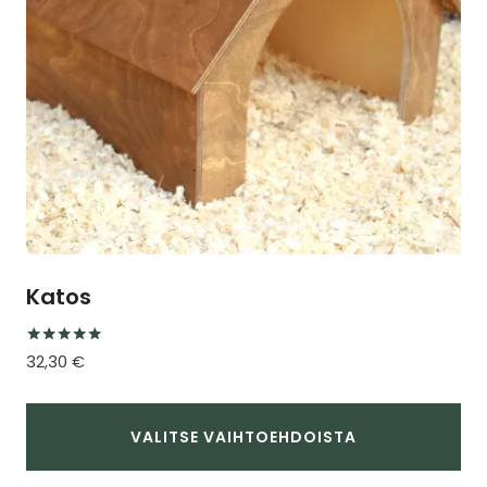
tuotteen
sivulla.
Katos
Arvostelu
32,30
€
tuotteesta:
5.00
/ 5
VALITSE VAIHTOEHDOISTA
Tällä