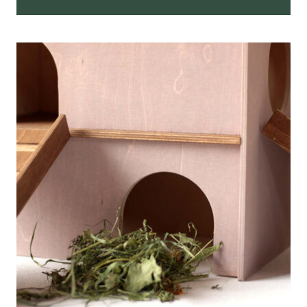
Tällä
tuotteella
on
useampi
muunnelma.
Voit
tehdä
valinnat
tuotteen
sivulla.