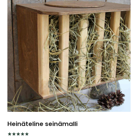
useampi
muunnelma.
Voit
tehdä
valinnat
tuotteen
sivulla.
Heinäteline seinämalli