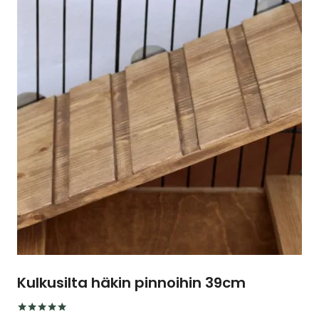
useampi
muunnelma.
Voit
tehdä
valinnat
tuotteen
sivulla.
Kulkusilta häkin pinnoihin 39cm