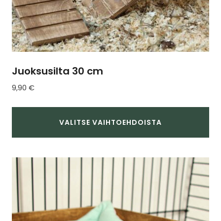
Juoksusilta 30 cm
9,90
€
VALITSE VAIHTOEHDOISTA
Tällä
tuotteella
on
useampi
muunnelma.
Voit