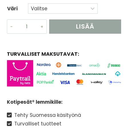
Väri
Heinäteline
LISÄÄ
seinämalli
määrä
OSTOSKORIIN
TURVALLISET MAKSUTAVAT:
Kotipesät® lemmikille:
Tehty Suomessa käsityönä
Turvalliset tuotteet