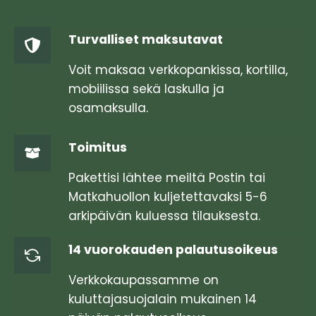
on
useampi
Turvalliset maksutavat
muunnelma.
Voit
Voit maksaa verkkopankissa, kortilla,
tehdä
mobiilissa sekä laskulla ja
valinnat
osamaksulla.
tuotteen
sivulla.
Toimitus
Pakettisi lähtee meiltä Postin tai
Matkahuollon kuljetettavaksi 5-6
arkipäivän kuluessa tilauksesta.
14 vuorokauden palautusoikeus
Verkkokaupassamme on
kuluttajasuojalain mukainen 14