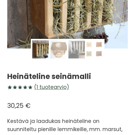
Heinäteline seinämalli
(
1
tuotearvio)
Arvio
1
5.00
5:stä
30,25
€
perustuen
asiakkaan
arvotukseen.
Kestävä ja laadukas heinäteline on
suunniteltu pienille lemmikeille, mm. marsut,