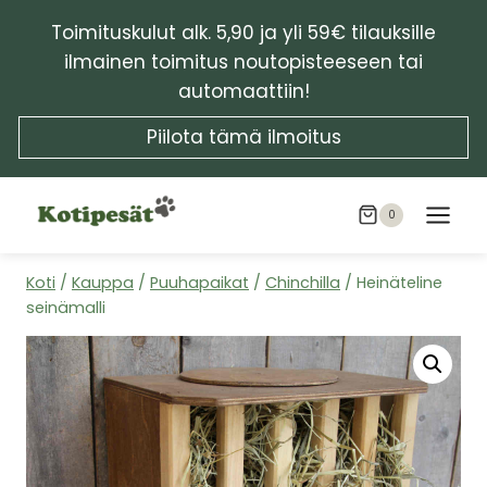
Siirry
Toimituskulut alk. 5,90 ja yli 59€ tilauksille
sisältöön
ilmainen toimitus noutopisteeseen tai
automaattiin!
Piilota tämä ilmoitus
0
Koti
/
Kauppa
/
Puuhapaikat
/
Chinchilla
/
Heinäteline
seinämalli