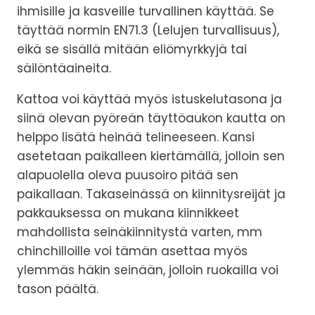
ihmisille ja kasveille turvallinen käyttää. Se
täyttää normin EN71.3 (Lelujen turvallisuus),
eikä se sisällä mitään eliömyrkkyjä tai
säilöntäaineita.
Kattoa voi käyttää myös istuskelutasona ja
siinä olevan pyöreän täyttöaukon kautta on
helppo lisätä heinää telineeseen. Kansi
asetetaan paikalleen kiertämällä, jolloin sen
alapuolella oleva puusoiro pitää sen
paikallaan. Takaseinässä on kiinnitysreijät ja
pakkauksessa on mukana kiinnikkeet
mahdollista seinäkiinnitystä varten, mm
chinchilloille voi tämän asettaa myös
ylemmäs häkin seinään, jolloin ruokailla voi
tason päältä.