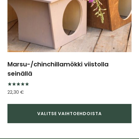
Marsu-/chinchillamökki viistolla
seinällä
Arvostelu
22,30
€
tuotteesta:
5.00
/ 5
VALITSE VAIHTOEHDOISTA
Tällä
tuotteella