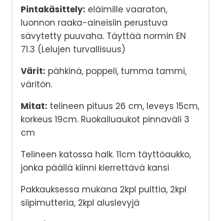
Pintakäsittely:
eläimille vaaraton,
luonnon raaka-aineisiin perustuva
sävytetty puuvaha. Täyttää normin EN
71.3 (Lelujen turvallisuus)
Värit:
pähkinä, poppeli, tumma tammi,
väritön.
Mitat:
telineen pituus 26 cm, leveys 15cm,
korkeus 19cm. Ruokailuaukot pinnaväli 3
cm
Telineen katossa halk. 11cm täyttöaukko,
jonka päällä kiinni kierrettävä kansi
Pakkauksessa mukana 2kpl pulttia, 2kpl
siipimutteria, 2kpl aluslevyjä