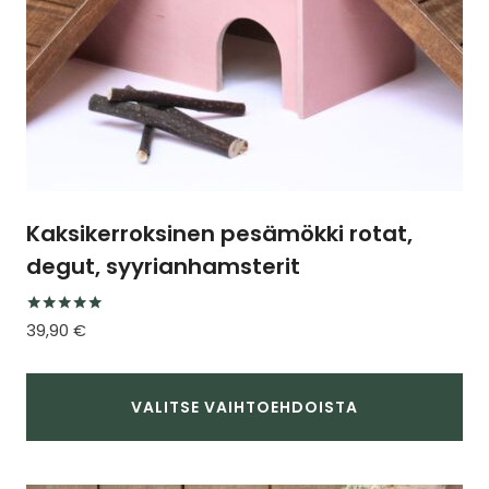
Kaksikerroksinen pesämökki rotat,
degut, syyrianhamsterit
Arvostelu
39,90
€
tuotteesta:
5.00
/ 5
VALITSE VAIHTOEHDOISTA
Tällä
tuotteella