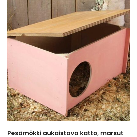
on
useampi
muunnelma.
Voit
tehdä
valinnat
tuotteen
sivulla.
Pesämökki aukaistava katto, marsut