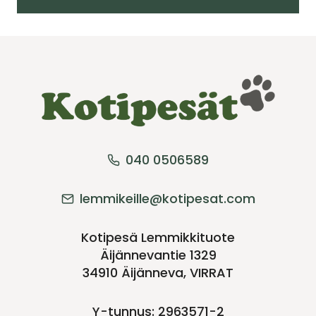
040 0506589
lemmikeille@kotipesat.com
Kotipesä Lemmikkituote
Äijännevantie 1329
34910 Äijänneva, VIRRAT
Y-tunnus: 2963571-2