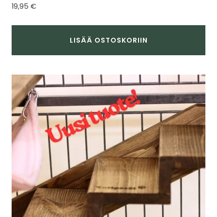
Arvostelu
19,95
€
tuotteesta:
5.00
/ 5
LISÄÄ OSTOSKORIIN