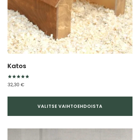
Katos
Arvostelu
32,30
€
tuotteesta:
5.00
/ 5
VALITSE VAIHTOEHDOISTA
Tällä
tuotteella
on