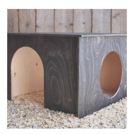
Tällä
tuotteella
on
useampi
muunnelma.
Voit
tehdä
valinnat
tuotteen
sivulla.