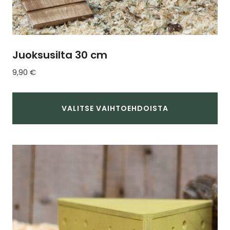
Juoksusilta 30 cm
9,90
€
VALITSE VAIHTOEHDOISTA
Tällä
tuotteella
on
useampi
muunnelma.
Voit
tehdä
valinnat