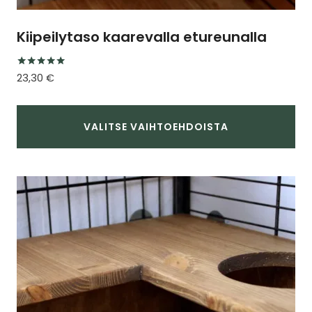
Kiipeilytaso kaarevalla etureunalla
Arvostelu
23,30
€
tuotteesta:
5.00
/ 5
VALITSE VAIHTOEHDOISTA
Tällä
tuotteella
on
useampi
muunnelma.
Voit
tehdä
valinnat
tuotteen