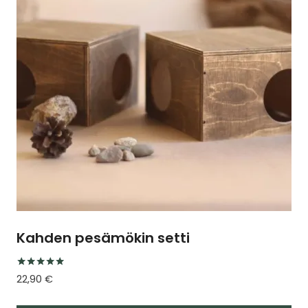
Voit
tehdä
valinnat
tuotteen
sivulla.
Kahden pesämökin setti
Arvostelu
22,90
€
tuotteesta:
5.00
/ 5