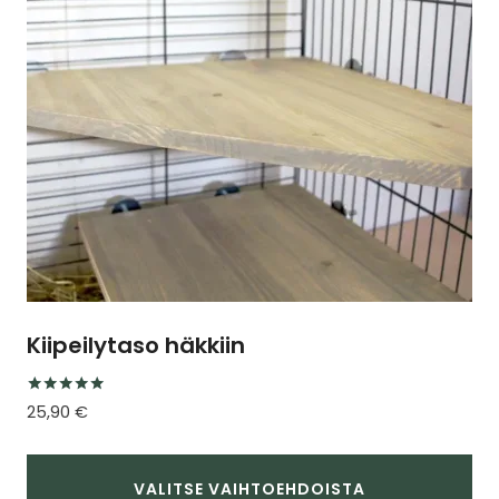
tehdä
valinnat
tuotteen
sivulla.
Kiipeilytaso häkkiin
Arvostelu
25,90
€
tuotteesta:
5.00
/ 5
VALITSE VAIHTOEHDOISTA