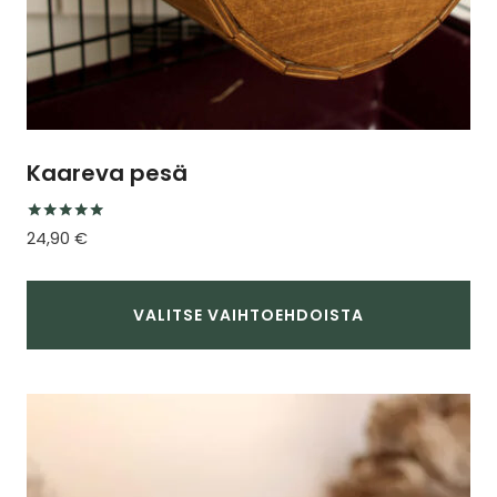
Kaareva pesä
Arvostelu
24,90
€
tuotteesta:
5.00
/ 5
VALITSE VAIHTOEHDOISTA
Tällä
tuotteella
on
useampi
muunnelma.