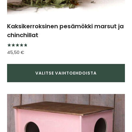
Kaksikerroksinen pesämökki marsut ja
chinchillat
Arvostelu
45,50
€
tuotteesta:
4.67
/ 5
VALITSE VAIHTOEHDOISTA
Tällä
tuotteella
on
useampi
muunnelma.
Voit