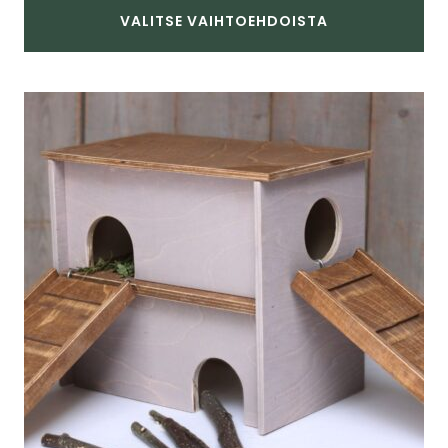
VALITSE VAIHTOEHDOISTA
Tällä
tuotteella
on
useampi
muunnelma.
Voit
tehdä
valinnat
tuotteen
sivulla.