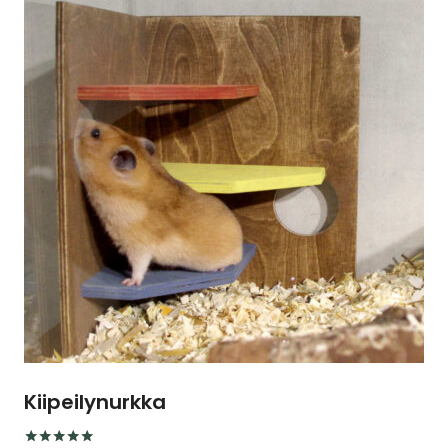
useampi
muunnelma.
Voit
tehdä
valinnat
tuotteen
sivulla.
Kiipeilynurkka