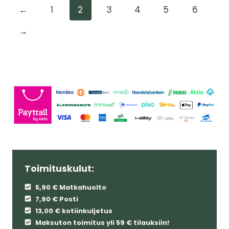
←
1
2
3
4
5
6
on
useampi
→
muunnelma.
Voit
tehdä
valinnat
tuotteen
sivulla.
Toimituskulut:
5,90 € Matkahuolto
7,90 € Posti
13,00 € kotiinkuljetus
Maksuton toimitus yli 59 € tilauksiin!