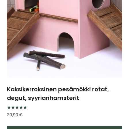
tehdä
valinnat
tuotteen
sivulla.
Kaksikerroksinen pesämökki rotat,
degut, syyrianhamsterit
Arvostelu
39,90
€
tuotteesta:
5.00
/ 5