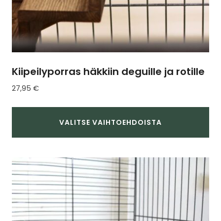
Kiipeilyporras häkkiin deguille ja rotille
27,95
€
VALITSE VAIHTOEHDOISTA
Tällä
tuotteella
on
useampi
muunnelma.
Voit