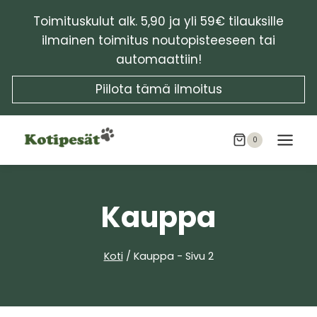
Siirry
Toimituskulut alk. 5,90 ja yli 59€ tilauksille
sisältöön
ilmainen toimitus noutopisteeseen tai
automaattiin!
Piilota tämä ilmoitus
0
Kauppa
Koti
/
Kauppa
- Sivu 2