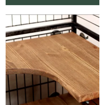
Tällä
tuotteella
on
useampi
muunnelma.
Voit
tehdä
valinnat
tuotteen
sivulla.