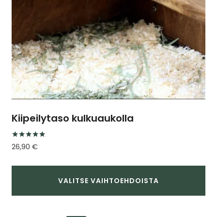
sivulla.
Kiipeilytaso kulkuaukolla
Arvostelu
26,90
€
tuotteesta:
5.00
/ 5
VALITSE VAIHTOEHDOISTA
Tällä
tuotteella