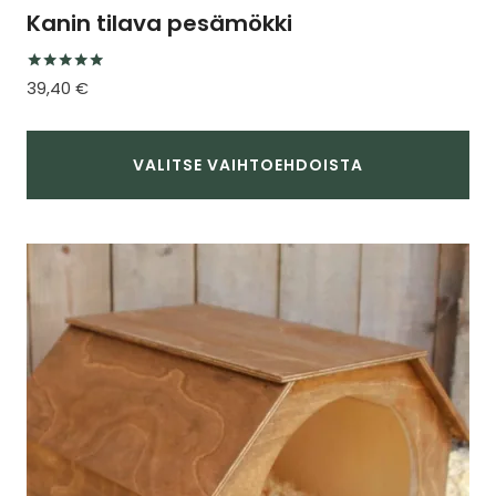
Kanin tilava pesämökki
Arvostelu
39,40
€
tuotteesta:
5.00
/ 5
VALITSE VAIHTOEHDOISTA
Tällä
tuotteella
on
useampi
muunnelma.
Voit
tehdä
valinnat
tuotteen
sivulla.