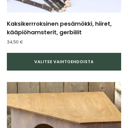
Kaksikerrroksinen pesämökki, hiiret,
kääpiöhamsterit, gerbiilit
34,50
€
VALITSE VAIHTOEHDOISTA
Tällä
tuotteella
on
useampi
muunnelma.
Voit
tehdä