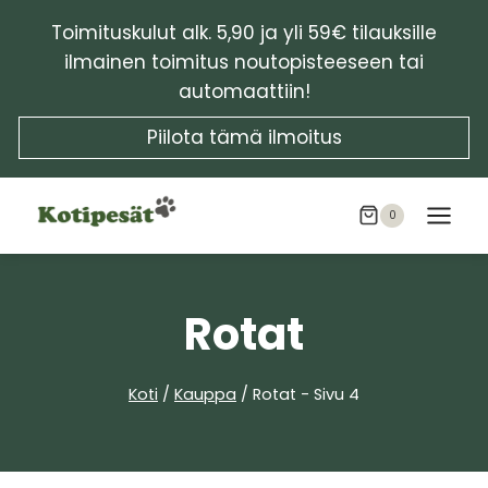
Siirry
Toimituskulut alk. 5,90 ja yli 59€ tilauksille
sisältöön
ilmainen toimitus noutopisteeseen tai
automaattiin!
Piilota tämä ilmoitus
0
Rotat
Koti
/
Kauppa
/
Rotat
- Sivu 4