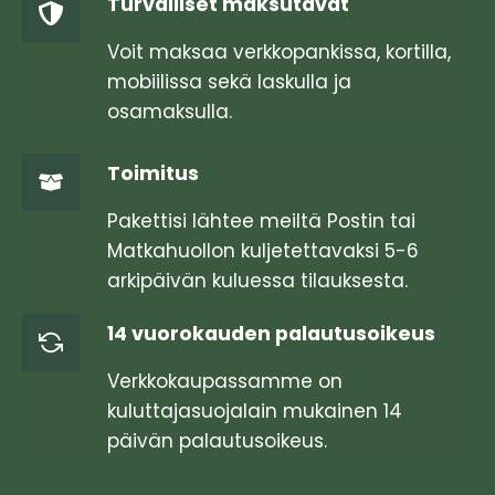
Turvalliset maksutavat
valinnat
tuotteen
Voit maksaa verkkopankissa, kortilla,
sivulla.
mobiilissa sekä laskulla ja
osamaksulla.
Toimitus
Pakettisi lähtee meiltä Postin tai
Matkahuollon kuljetettavaksi 5-6
arkipäivän kuluessa tilauksesta.
14 vuorokauden palautusoikeus
Verkkokaupassamme on
kuluttajasuojalain mukainen 14
päivän palautusoikeus.