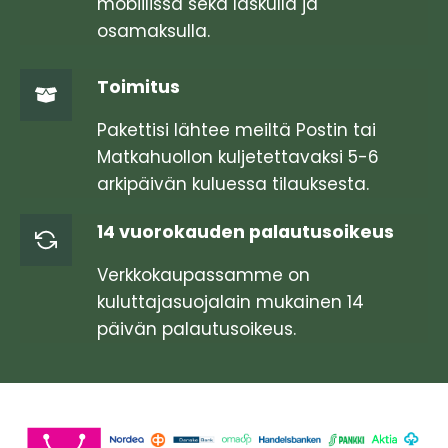
tehdä
mobiilissa sekä laskulla ja
valinnat
osamaksulla.
tuotteen
sivulla.
Toimitus
Pakettisi lähtee meiltä Postin tai
Matkahuollon kuljetettavaksi 5-6
arkipäivän kuluessa tilauksesta.
14 vuorokauden palautusoikeus
Verkkokaupassamme on
kuluttajasuojalain mukainen 14
päivän palautusoikeus.