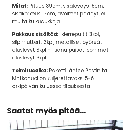
Mitat:
Pituus 39cm, sisäleveys 15cm,
sisäkorkeus 13cm, avoimet päädyt, ei
muita kulkuaukkoja
Pakkaus sisältää:
kierrepultit 3kpl,
siipimutterit 3kpl, metalliset pyöreät
aluslevyt 3kpl + lisänä puiset isommat
aluslevyt 3kpl
Toimitusaika:
Paketti lähtee Postin tai
Matkahuollon kuljetettavaksi 5-6
arkipäivän kuluessa tilauksesta
Saatat myös pitää...