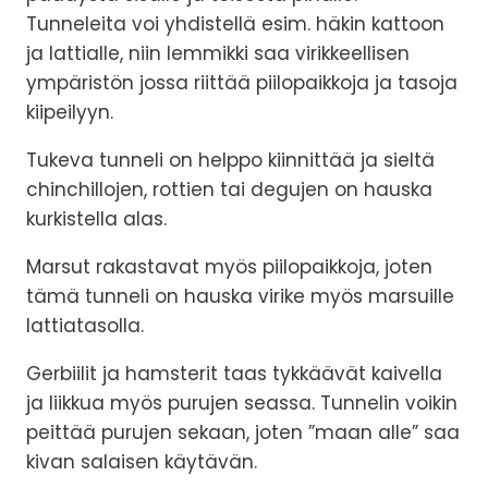
Tunneleita voi yhdistellä esim. häkin kattoon
ja lattialle, niin lemmikki saa virikkeellisen
ympäristön jossa riittää piilopaikkoja ja tasoja
kiipeilyyn.
Tukeva tunneli on helppo kiinnittää ja sieltä
chinchillojen, rottien tai degujen on hauska
kurkistella alas.
Marsut rakastavat myös piilopaikkoja, joten
tämä tunneli on hauska virike myös marsuille
lattiatasolla.
Gerbiilit ja hamsterit taas tykkäävät kaivella
ja liikkua myös purujen seassa. Tunnelin voikin
peittää purujen sekaan, joten ”maan alle” saa
kivan salaisen käytävän.