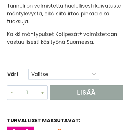
Tunneli on valmistettu huolellisesti kuivatusta
mäntylevystä, eikä siitä irtoa pihkaa eikä
tuoksuja.
Kaikki mäntypuiset Kotipesät® valmistetaan
vastuullisesti käsityönä Suomessa.
Väri
Tunneli
LISÄÄ
häkkiin
tai
OSTOSKORIIN
terraarioon
määrä
TURVALLISET MAKSUTAVAT: