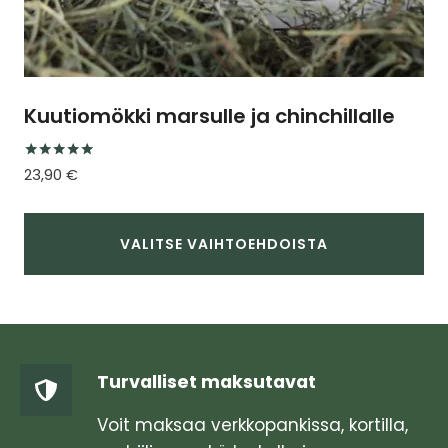
Kuutiomökki marsulle ja chinchillalle
Arvostelu
23,90
€
tuotteesta:
4.75
/ 5
VALITSE VAIHTOEHDOISTA
Tällä
tuotteella
on
useampi
Turvalliset maksutavat
muunnelma.
Voit
Voit maksaa verkkopankissa, kortilla,