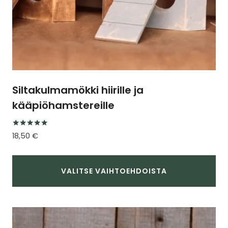
Siltakulmamökki hiirille ja
kääpiöhamstereille
Arvostelu
18,50
€
tuotteesta:
5.00
/ 5
VALITSE VAIHTOEHDOISTA
Tällä
tuotteella
on