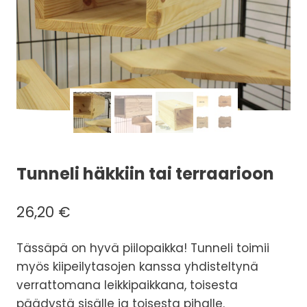
Tunneli häkkiin tai terraarioon
26,20
€
Tässäpä on hyvä piilopaikka! Tunneli toimii
myös kiipeilytasojen kanssa yhdisteltynä
verrattomana leikkipaikkana, toisesta
päädystä sisälle ja toisesta pihalle.