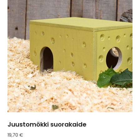
useampi
muunnelma.
Voit
tehdä
valinnat
tuotteen
sivulla.
Juustomökki suorakaide
19,70
€