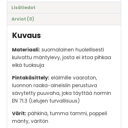
Lisätiedot
Arviot (0)
Kuvaus
Materiaali:
suomalainen huolellisesti
kuivattu mäntylevy, josta ei irtoa pihkaa
eikä tuoksuja
Pintakäsittely:
eläimille vaaraton,
luonnon raaka-aineisiin perustuva
sävytetty puuvaha, joka täyttää normin
EN 71.3 (Lelujen turvallisuus)
Värit:
pähkinä, tumma tammi, poppeli
mänty, väritön