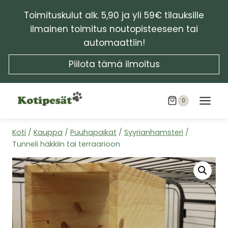
Siirry
Toimituskulut alk. 5,90 ja yli 59€ tilauksille
sisältöön
ilmainen toimitus noutopisteeseen tai
automaattiin!
Piilota tämä ilmoitus
0
Koti
/
Kauppa
/
Puuhapaikat
/
Syyrianhamsteri
/
Tunneli häkkiin tai terraarioon