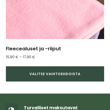
Fleecealuset ja -riiput
Hintaluokka:
15,90
€
–
17,90
€
15,90 €
-
17,90 €
VALITSE VAIHTOEHDOISTA
Tällä
tuotteella
on
useampi
Turvalliset maksutavat