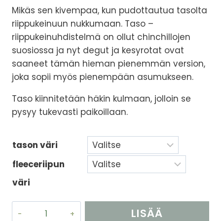
Mikäs sen kivempaa, kun pudottautua tasolta
riippukeinuun nukkumaan. Taso –
riippukeinuhdistelmä on ollut chinchillojen
suosiossa ja nyt degut ja kesyrotat ovat
saaneet tämän hieman pienemmän version,
joka sopii myös pienempään asumukseen.
Taso kiinnitetään häkin kulmaan, jolloin se
pysyy tukevasti paikoillaan.
tason väri
fleeceriipun
väri
Taso
LISÄÄ
ja