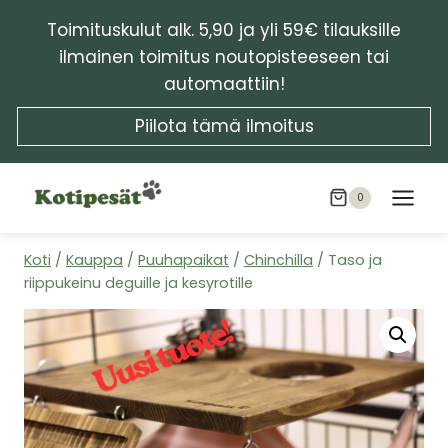
Siirry
Toimituskulut alk. 5,90 ja yli 59€ tilauksille
sisältöön
ilmainen toimitus noutopisteeseen tai
automaattiin!
Piilota tämä ilmoitus
0
Koti
/
Kauppa
/
Puuhapaikat
/
Chinchilla
/
Taso ja
riippukeinu deguille ja kesyrotille