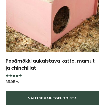
sivulla.
Pesämökki aukaistava katto, marsut
ja chinchillat
Arvostelu
35,95
€
tuotteesta:
5.00
/ 5
VALITSE VAIHTOEHDOISTA