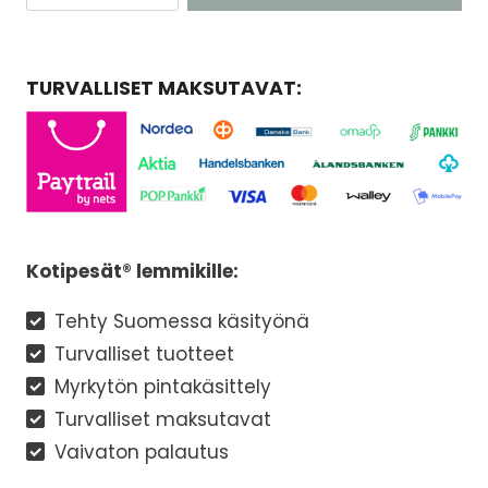
riippukeinu
OSTOSKORIIN
deguille
ja
TURVALLISET MAKSUTAVAT:
kesyrotille
määrä
Kotipesät® lemmikille:
Tehty Suomessa käsityönä
Turvalliset tuotteet
Myrkytön pintakäsittely
Turvalliset maksutavat
Vaivaton palautus