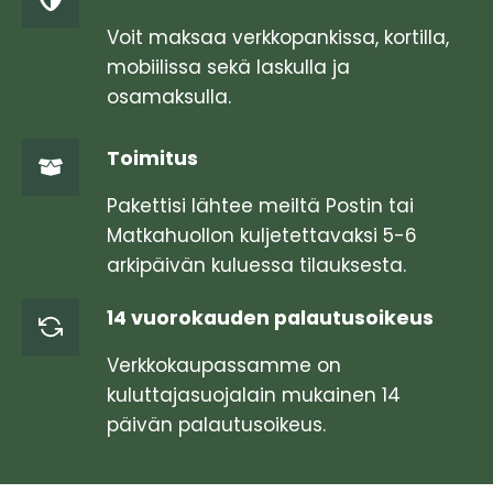
muunnelma.
Voit
Voit maksaa verkkopankissa, kortilla,
tehdä
mobiilissa sekä laskulla ja
valinnat
osamaksulla.
tuotteen
sivulla.
Toimitus
Pakettisi lähtee meiltä Postin tai
Matkahuollon kuljetettavaksi 5-6
arkipäivän kuluessa tilauksesta.
14 vuorokauden palautusoikeus
Verkkokaupassamme on
kuluttajasuojalain mukainen 14
päivän palautusoikeus.