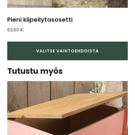
Pieni kiipeilytasosetti
63,60
€
VALITSE VAIHTOEHDOISTA
Tällä
Tutustu myös
tuotteella
on
useampi
muunnelma.
Voit
tehdä
valinnat
tuotteen