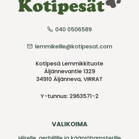
040 0506589
lemmikeille@kotipesat.com
Kotipesä Lemmikkituote
Äijännevantie 1329
34910 Äijänneva, VIRRAT
Y-tunnus: 2963571-2
VALIKOIMA
Hiirelle, gerbiilille ja kääpiöhamsterille