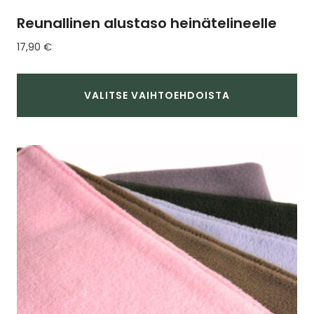
Reunallinen alustaso heinätelineelle
17,90
€
VALITSE VAIHTOEHDOISTA
Tällä
tuotteella
on
useampi
muunnelma.
Voit
tehdä
valinnat
tuotteen
sivulla.