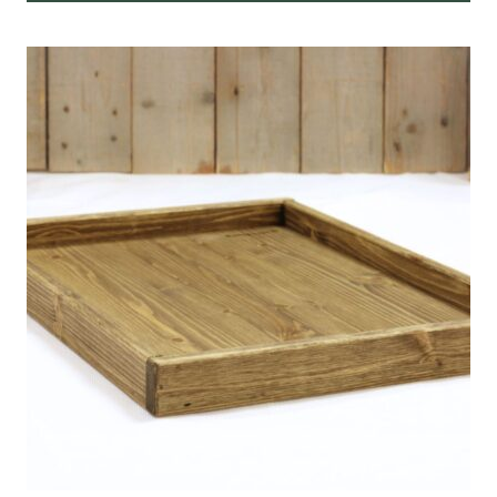
Tällä
tuotteella
on
useampi
muunnelma.
Voit
tehdä
valinnat
tuotteen
sivulla.